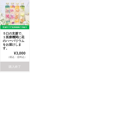
５口の支援で、
１医療機関に花
のハーバリウム
をお届けしま
す。
¥3,000
（税込・送料込）
購入終了