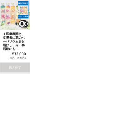
１医療機関と、
支援者に花のハ
ーバリウムをお
届けし、赤十字
活動にも...
¥32,000
（税込・送料込）
購入終了