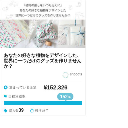
あなたの好きな植物をデザインした、
世界に一つだけのグッズを作りません
か？
shocots
¥152,326
集まっている金額
152
目標達成率
%
39
購入数
残り 終了