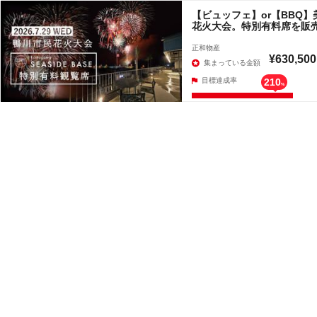
【ビュッフェ】or【BBQ
花火大会。特別有料席を販
正和物産
¥630,500
集まっている金額
目標達成率
210
%