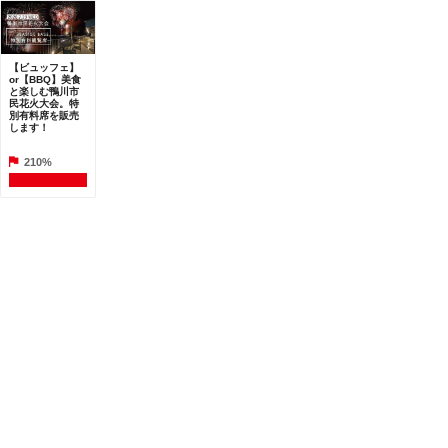
【ビュッフェ】
or【BBQ】美食
と楽しむ鴨川市
民花火大会。特
別有料席を販売
します！
210%