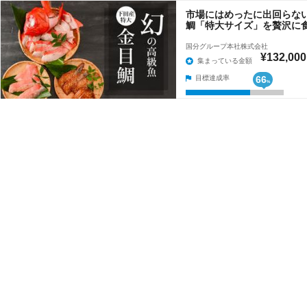
市場にはめったに出回らな
鯛「特大サイズ」を贅沢に
国分グループ本社株式会社
¥132,000
集まっている金額
目標達成率
66
%