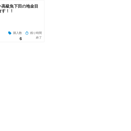
い高級魚下田の地金目
食す！！
購入数
残り時間
終了
6