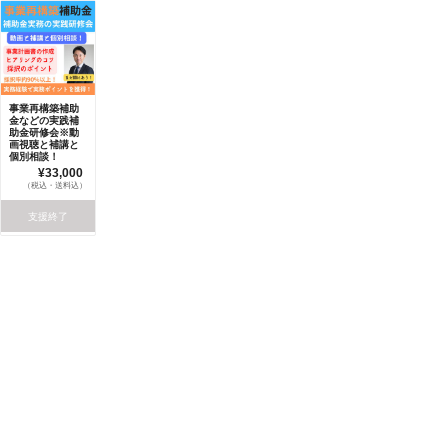
事業再構築補助
金などの実践補
助金研修会※動
画視聴と補講と
個別相談！
¥33,000
（税込・送料込）
支援終了