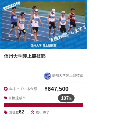
信州大学陸上競技部
信州大学陸上競技部
¥647,500
集まっている金額
107
目標達成率
%
62
支援数
残り 終了