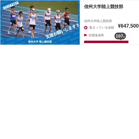
信州大学陸上競技部
信州大学陸上競技部
¥647,500
集まっている金額
目標達成率
107
%