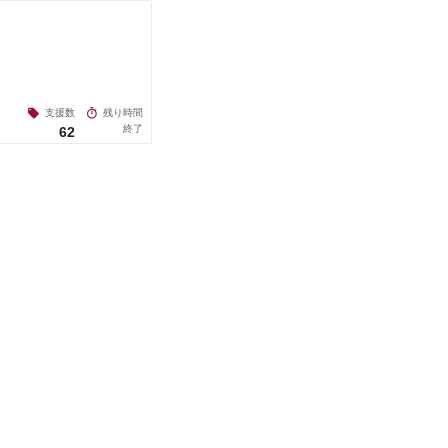
支援数
残り時間
終了
62