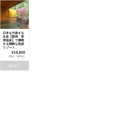
日本を代表する
名泉【群馬 草
津温泉】で満喫
する閑静な高原
リゾート...
¥19,800
（税込・送料込）
購入終了