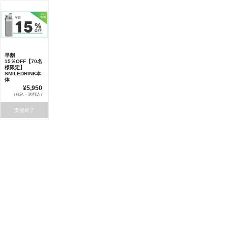
早割
15％OFF【70名
様限定】
SMILEDRINK本
体
¥5,950
（税込・送料込）
支援終了