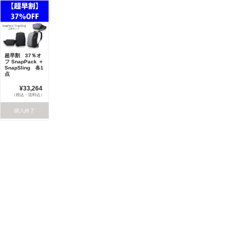
超早割 37％オ
フ SnapPack ＋
SnapSling 各1
点
¥33,264
（税込・送料込）
購入終了