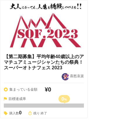
【第二期募集】平均年齢40歳以上のア
マチュアミュージシャンたちの祭典！
スーパーオトナフェス 2023
喜怒哀楽
¥0
集まっている金額
0
目標達成率
%
0
購入数
残り 終了