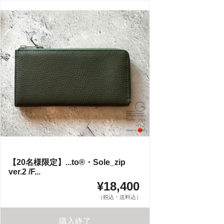
【20名様限定】...to®・Sole_zip
ver.2 /F...
¥18,400
（税込・送料込）
購入終了