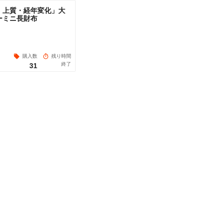
・上質・経年変化」大
ーミニ長財布
購入数
残り時間
終了
31