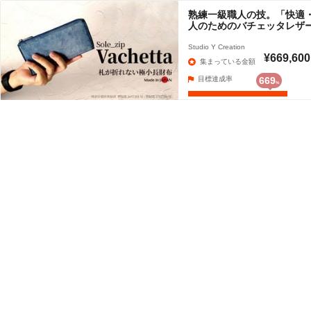
熟練一級職人の技。「快適
人のためのバチェッタレザ
Studio Y Creation
¥669,600
集まっている金額
目標達成率
669
%