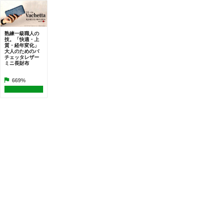
熟練一級職人の
技。「快適・上
質・経年変化」
大人のためのバ
チェッタレザー
ミニ長財布
669%