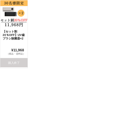
【セット割
20％OFF】UV歯
ブラシ除菌器×2
¥11,968
（税込・送料込）
購入終了