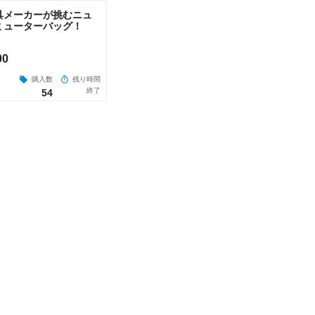
具メーカーが挑むニュ
ミューターバッグ！
00
購入数
残り時間
終了
54