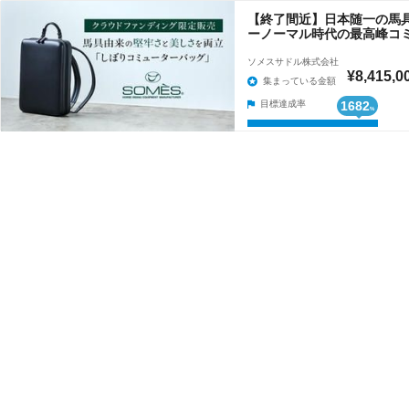
【終了間近】日本随一の馬
ーノーマル時代の最高峰コ
ソメスサドル株式会社
¥8,415,0
集まっている金額
目標達成率
1682
%