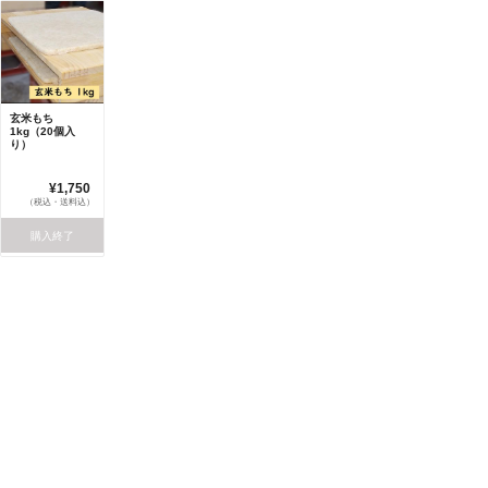
玄米もち
1kg（20個入
り）
¥1,750
（税込・送料込）
購入終了