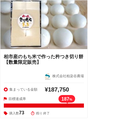
柏市産のもち米で作った杵つき切り餅
【数量限定販売】
株式会社柏染谷農場
¥187,750
集まっている金額
187
目標達成率
%
73
購入数
残り 終了