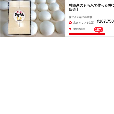
柏市産のもち米で作った杵
販売】
株式会社柏染谷農場
¥187,750
集まっている金額
目標達成率
187
%