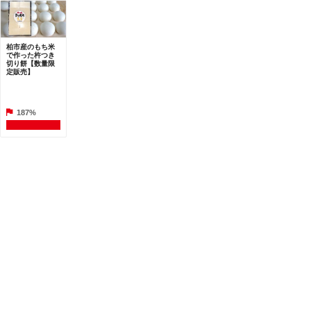
柏市産のもち米
で作った杵つき
切り餅【数量限
定販売】
187%