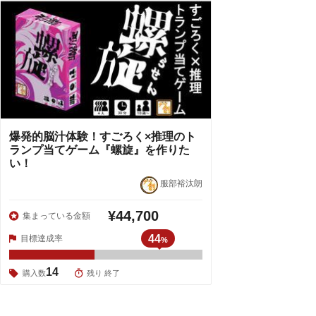
爆発的脳汁体験！すごろく×推理のト
ランプ当てゲーム『螺旋』を作りた
い！
服部裕汰朗
¥44,700
集まっている金額
44
目標達成率
%
14
購入数
残り 終了