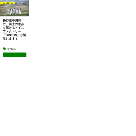
長野県中川村
に、風土の恵み
を届けるアイス
ファクトリー
「SPOON」が誕
生します！
376%