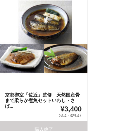
京都御室「佐近」監修 天然国産骨
まで柔らか煮魚セットいわし・さ
ば...
¥3,400
（税込・送料込）
購入終了