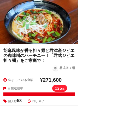
胡麻風味が香る担々麺と君津産ジビエ
の肉味噌のハーモニー！「君式ジビエ
担々麺」をご家庭で！
君式坦々麺
¥271,600
集まっている金額
135
目標達成率
%
58
購入数
残り 終了