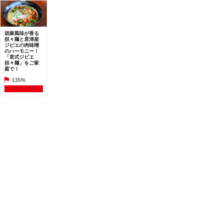
胡麻風味が香る
担々麺と君津産
ジビエの肉味噌
のハーモニー！
「君式ジビエ
担々麺」をご家
庭で！
135%