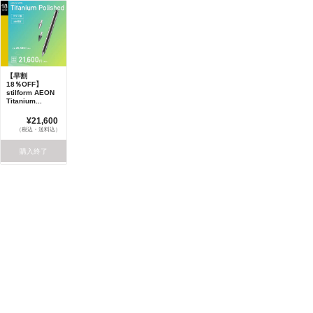
【早割
18％OFF】
stilform AEON
Titanium...
¥21,600
（税込・送料込）
購入終了