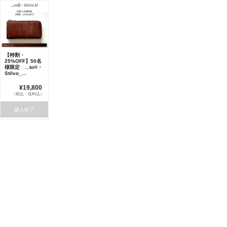
【特割・
25%OFF】50名
様限定 ...to®・
Stilvo_...
¥19,800
（税込・送料込）
購入終了