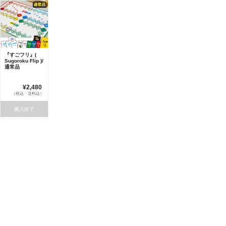
『すごフリ』(
Sugoroku Flip )/
通常品
¥2,480
（税込・送料込）
購入終了