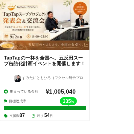
TapTapの一杯を全国へ。五反田スー
プ缶詰化計画イベントを開催します！
すみたにともひろ（ワクセル総合プロ...
¥1,005,040
集まっている金額
335
目標達成率
%
87
54
支援数
残り
日