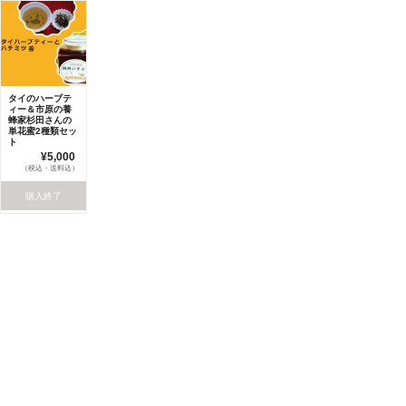
タイのハーブテ
ィー＆市原の養
蜂家杉田さんの
単花蜜2種類セッ
ト
¥5,000
（税込・送料込）
購入終了