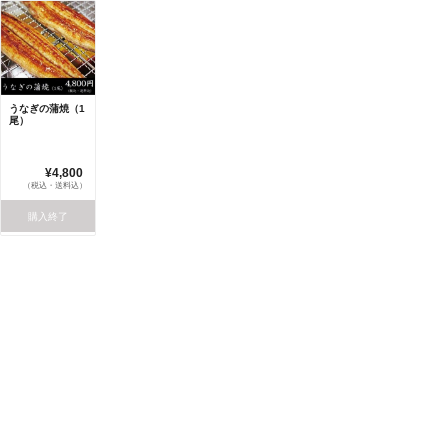
うなぎの蒲焼（1
尾）
¥4,800
（税込・送料込）
購入終了