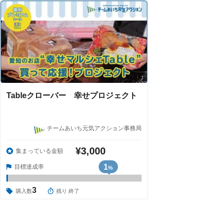
Tableクローバー 幸せプロジェクト
チームあいち元気アクション事務局
¥3,000
集まっている金額
1
目標達成率
%
3
購入数
残り 終了