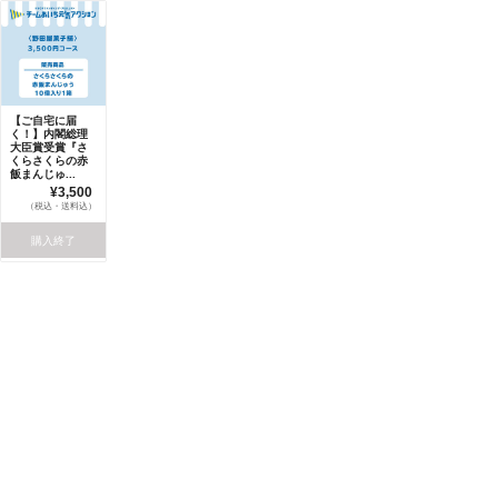
【ご自宅に届
く！】内閣総理
大臣賞受賞『さ
くらさくらの赤
飯まんじゅ...
¥3,500
（税込・送料込）
購入終了