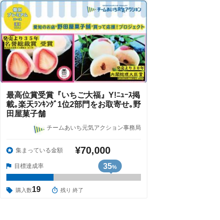
最高位賞受賞『いちご大福』Y!ﾆｭｰｽ掲
載｡楽天ﾗﾝｷﾝｸﾞ1位2部門をお取寄せ｡野
田屋菓子舗
チームあいち元気アクション事務局
¥70,000
集まっている金額
35
目標達成率
%
19
購入数
残り 終了