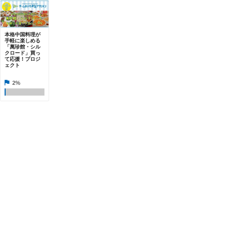
本格中国料理が
手軽に楽しめる
「萬珍館・シル
クロード」買っ
て応援！プロジ
ェクト
2%