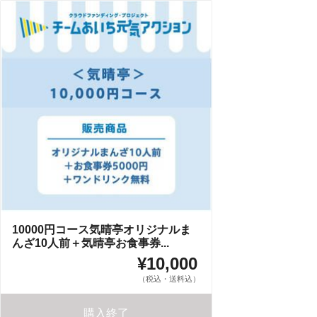
10000円コース気晴亭オリジナルま
んざ10人前＋気晴亭お食事券...
¥10,000
（税込・送料込）
購入終了