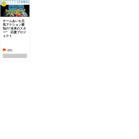
チームあいち元
気アクション愛
知の”未来のスタ
ー” 応援プロジ
ェクト
0%