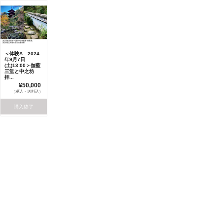
＜体験A 2024
年9月7日
(土)13:00＞伽藍
三堂と中之坊
拝...
¥50,000
（税込・送料込）
購入終了