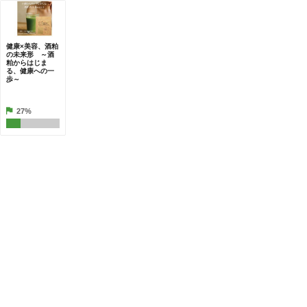
健康×美容、酒粕
の未来形 ～酒
粕からはじま
る、健康への一
歩～
27%