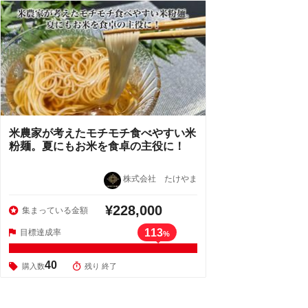
米農家が考えたモチモチ食べやすい米
粉麺。夏にもお米を食卓の主役に！
株式会社 たけやま
¥228,000
集まっている金額
113
目標達成率
%
40
購入数
残り 終了