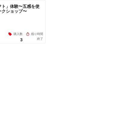
フト」体験〜五感を使
ークショップ〜
購入数
残り時間
終了
3