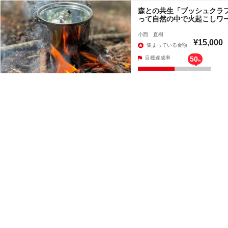
森との共生「ブッシュクラ
って自然の中で火起こしワ
小西 直樹
¥15,000
集まっている金額
目標達成率
50
%