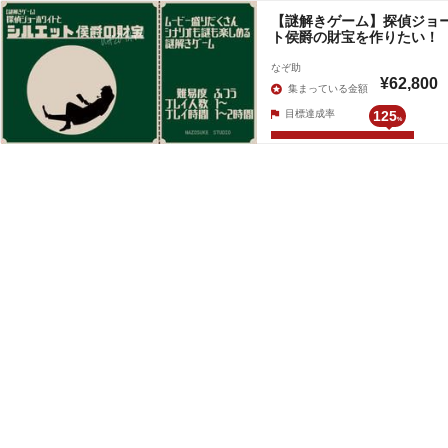
【謎解きゲーム】探偵ジョ
ト侯爵の財宝を作りたい！
なぞ助
¥62,800
集まっている金額
目標達成率
125
%