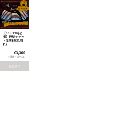
【30日13時公
演】観覧チケッ
ト(1階B席見切
れ)
¥3,300
（税込・送料込）
支援終了