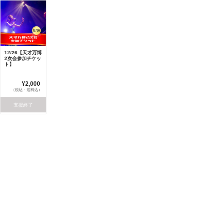
12/26【天才万博
2次会参加チケッ
ト】
¥2,000
（税込・送料込）
支援終了