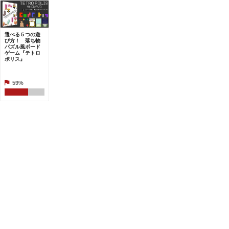
選べる５つの遊
び方！ 落ち物
パズル風ボード
ゲーム『テトロ
ポリス』
59%