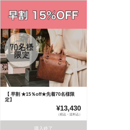
【 早割 ★15％off★先着70名様限
定】
¥13,430
（税込・送料込）
購入終了