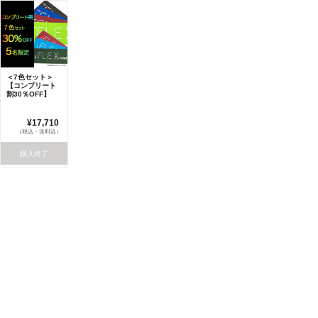
＜7色セット＞
【コンプリート
割30％OFF】
¥17,710
（税込・送料込）
購入終了