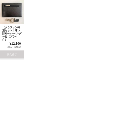
【クラファン特
別セット】薄い
財布+キーホルダ
ー付（ブラッ
ク）
¥12,100
（税込・送料込）
購入終了